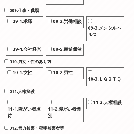
009.仕事・職場
09-1.求職
09-2.労働相談
09-3.メンタルヘ
ルス
09-4.会社経営
09-5.産業保健
010.男女・性のあり方
10-1.女性
10-2.男性
10-3.ＬＧＢＴＱ
011.人権擁護
11-3.人権相談
11-1.障がい者虐
11-2.障がい者差
待
別
012.暴力被害・犯罪被害者等